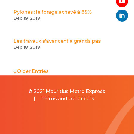
Pylônes : le forage achevé à 85%
Dec 19, 2018
Les travaux s’avancent à grands pas
Dec 18, 2018
« Older Entries
© 2021 Mauritius Metro Express
|
Terms and conditions