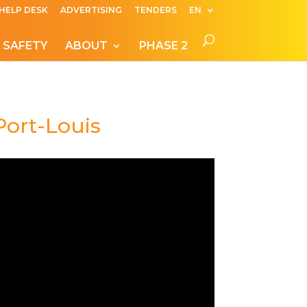
HELP DESK
ADVERTISING
TENDERS
EN
 SAFETY
ABOUT
PHASE 2
Port-Louis