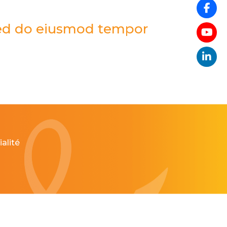
 sed do eiusmod tempor
alité