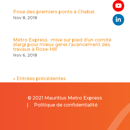
Pose des premiers ponts à Chebel.
Nov 8, 2018
Métro Express : mise sur pied d’un comité
élargi pour mieux gérer l’avancement des
travaux à Rose-Hill
Nov 6, 2018
« Entrées précédentes
© 2021 Mauritius Metro Express
|
Politique de confidentialité