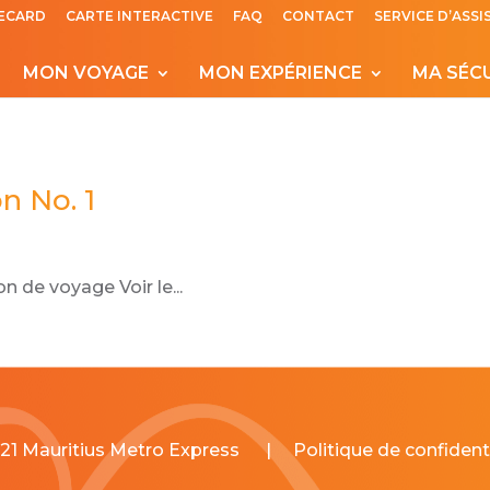
ECARD
CARTE INTERACTIVE
FAQ
CONTACT
SERVICE D’ASS
MON VOYAGE
MON EXPÉRIENCE
MA SÉC
n No. 1
 de voyage Voir le...
21 Mauritius Metro Express
|
Politique de confidenti