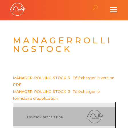
M A N A G E R R O L L I
N G S T O C K
MANAGER-ROLLING-STOCK-3
Télécharger la version
PDF
MANAGER-ROLLING-STOCK-3
Télécharger le
formulaire d’application