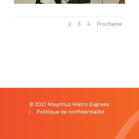
1
2
3
4
Prochaine
© 2021 Mauritius Metro Express
|
Politique de confidentialité