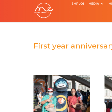
EMPLOI
MEDIA
M
First year anniversa