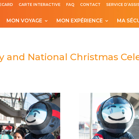
ECARD
CARTE INTERACTIVE
FAQ
CONTACT
SERVICE D’ASS
MON VOYAGE
MON EXPÉRIENCE
MA SÉC
ry and National Christmas Cel