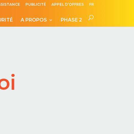
SSISTANCE
PUBLICITÉ
APPEL D’OFFRES
FR
URITÉ
A PROPOS
PHASE 2
oi