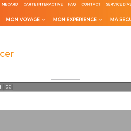
MECARD
CARTE INTERACTIVE
FAQ
CONTACT
SERVICE D’A
MON VOYAGE
MON EXPÉRIENCE
MA SÉC
icer