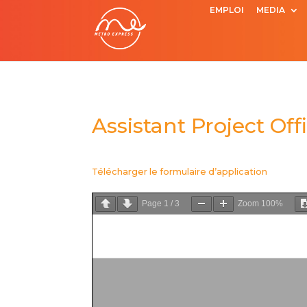
EMPLOI
MEDIA
Assistant Project Off
Télécharger le formulaire d’application
Page
1
/
3
Zoom
100%