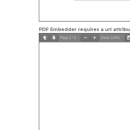
PDF Embedder requires a url attrib
Page
1
/
3
Zoom
100%