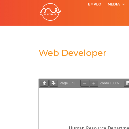
EMPLOI
MEDIA
Web Developer
Page
1
/
3
Zoom
100%