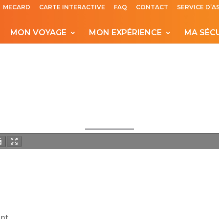
MECARD
CARTE INTERACTIVE
FAQ
CONTACT
SERVICE D’A
MON VOYAGE
MON EXPÉRIENCE
MA SÉC