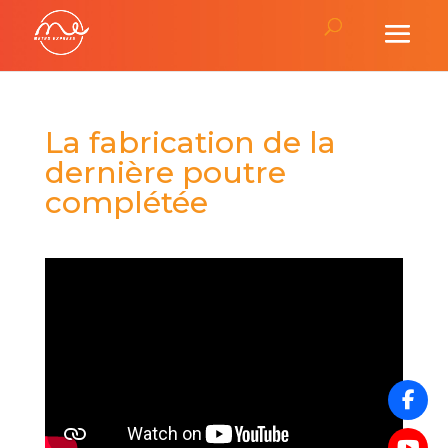
La fabrication de la
dernière poutre
complétée