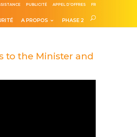
SSISTANCE
PUBLICITÉ
APPEL D’OFFRES
FR
URITÉ
A PROPOS
PHASE 2
 to the Minister and